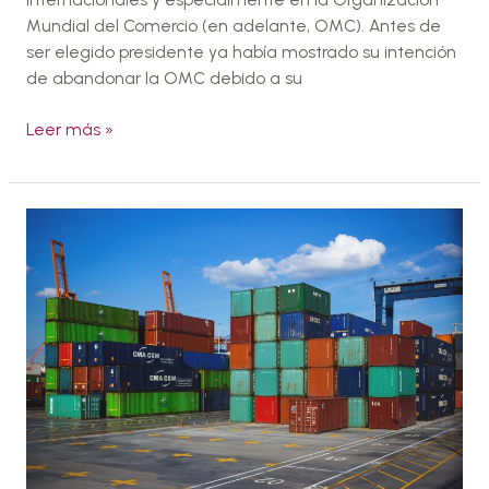
Mundial del Comercio (en adelante, OMC). Antes de
ser elegido presidente ya había mostrado su intención
de abandonar la OMC debido a su
Leer más »
Brexit:
¿Cuáles
serán
los
países
más
afectados?