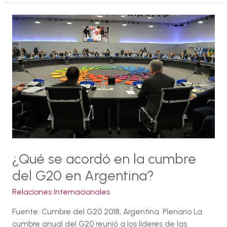
¿Qué
se
acordó
en
la
cumbre
del
G20
en
Argentina?
¿Qué se acordó en la cumbre
del G20 en Argentina?
Relaciones Internacionales
Fuente: Cumbre del G20 2018, Argentina. Plenario La
cumbre anual del G20 reunió a los líderes de las