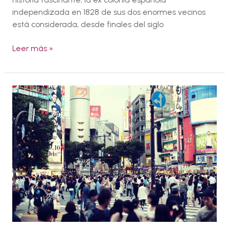
independizada en 1828 de sus dos enormes vecinos
está considerada, desde finales del siglo
Leer más »
Acuerdo
comercial
entre
la
UE
y
Japón