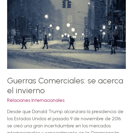
Comerciales:
se
acerca
el
invierno
Guerras Comerciales: se acerca
el invierno
Relaciones Internacionales
Desde que Donald Trump alcanzara la presidencia de
los Estados Unidos el pasado 9 de noviembre de 2016
se creó una gran incertidumbre en los mercados
internacionales y especialmente en la Organización