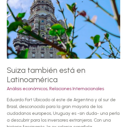
en
Latinoamérica
Suiza también está en
Latinoamérica
Análisis económicos
,
Relaciones Internacionales
Eduardo Fort Ubicado al este de Argentina y al sur de
Brasil, desconocido para la gran mayoría de los
ciudadanos europeos, Uruguay es -sin duda- una perla
a descubrir para los inversores extranjeros. Con una
historia fascinante, la ex colonia española