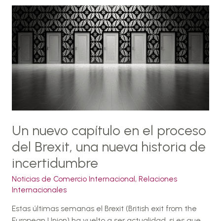
Un
nuevo
capítulo
en
el
proceso
del
Brexit,
una
nueva
Un nuevo capítulo en el proceso
historia
de
del Brexit, una nueva historia de
incertidumbre
incertidumbre
Noticias de Comercio Internacional
,
Relaciones
Internacionales
Estas últimas semanas el Brexit (British exit from the
European Union) ha vuelto a ser actualidad, si es que