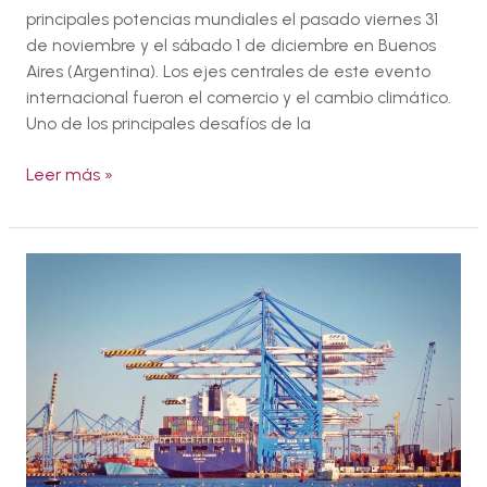
principales potencias mundiales el pasado viernes 31
de noviembre y el sábado 1 de diciembre en Buenos
Aires (Argentina). Los ejes centrales de este evento
internacional fueron el comercio y el cambio climático.
Uno de los principales desafíos de la
Leer más »
Nuevo
acuerdo
comercial
entre
México
y
la
UE