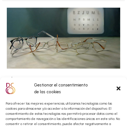
El
sector
óptico,
un
sector
que
crece
año
a
año
El sector óptico, un sector que
Gestionar el consentimiento
crece año a año
de las cookies
Análisis económicos
,
Noticias de Comercio Internacional
Para ofrecer las mejores experiencias, utilizamos tecnologías como las
cookies para almacenar y/o acceder a la información del dispositivo. El
Al igual que ocurrió en muchos otros sectores, el sector
consentimiento de estas tecnologías nos permitirá procesar datos como el
óptico sufrió durante la generalizada crisis varios años
comportamiento de navegación o las identificaciones únicas en este sitio. No
de recesión. Sin embargo, esto parece haber pasado a
consentir o retirar el consentimiento, puede afectar negativamente a