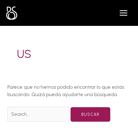
Ir
Buscar
al
por:
contenido
US
Parece que no hemos podido encontrar lo que estás
buscando. Quizá pueda ayudarte una búsqueda.